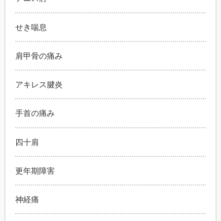
せき喘息
肩甲骨の痛み
アキレス腱炎
手首の痛み
四十肩
更年期障害
神経痛