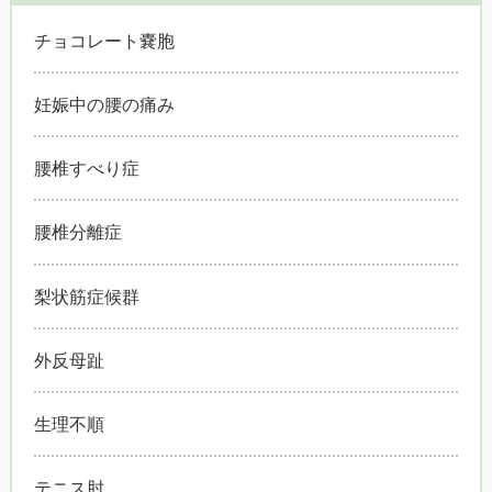
チョコレート嚢胞
妊娠中の腰の痛み
腰椎すべり症
腰椎分離症
梨状筋症候群
外反母趾
生理不順
テニス肘