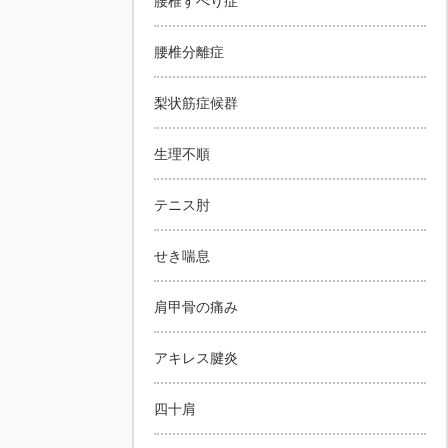
腰椎すべり症
腰椎分離症
梨状筋症候群
生理不順
テニス肘
せき喘息
肩甲骨の痛み
アキレス腱炎
四十肩