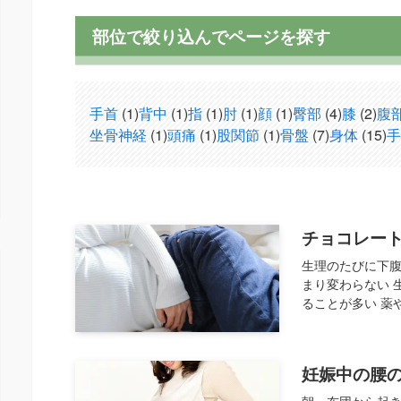
部位で絞り込んでページを探す
手首
(1)
背中
(1)
指
(1)
肘
(1)
顔
(1)
臀部
(4)
膝
(2)
腹
坐骨神経
(1)
頭痛
(1)
股関節
(1)
骨盤
(7)
身体
(15)
手
チョコレー
生理のたびに下
まり変わらない 
ることが多い 薬
妊娠中の腰
朝、布団から起