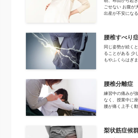
ごせない お腹が
出産が不安になる
腰椎すべり
同じ姿勢が続く
ることがある 少
もやふくらはぎま
腰椎分離症
練習中の痛みが強
なく、授業中に座
腰が痛く上手く動
梨状筋症候