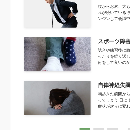
腰からお尻、太
れが続いている 
ンジンして会議中
スポーツ障
試合や練習後に
ったりを繰り返し
何をして良いのか
自律神経失
朝起きた瞬間か
ってしまう 日に
症状が次々に変わ