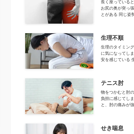
長く座っている
お尻の奥が突っ
とがある 同じ姿
生理不順
生理のタイミン
に気になってしま
安を感じている 
テニス肘
物をつかむと肘
負担に感じてしま
と、肘の痛みが強
せき喘息