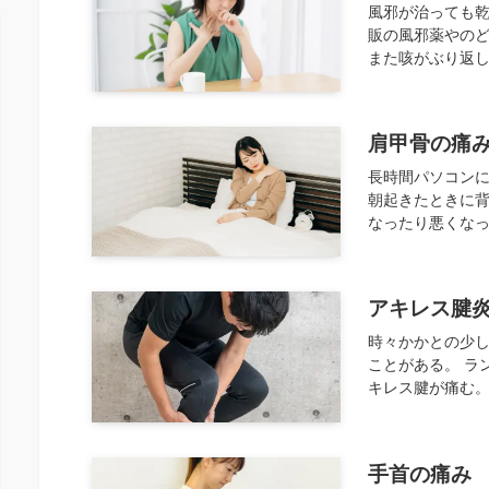
風邪が治っても乾
販の風邪薬やの
また咳がぶり返し
肩甲骨の痛
長時間パソコン
朝起きたときに背
なったり悪くなっ
アキレス腱
時々かかとの少
ことがある。 ラ
キレス腱が痛む。
手首の痛み