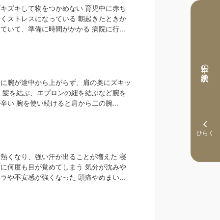
キズキして物をつかめない 育児中に赤ち
くストレスになっている 朝起きたときか
ていて、準備に時間がかかる 病院に行...
本日の予約状況
きに腕が途中から上がらず、肩の奥にズキッ
 髪を結ぶ、エプロンの紐を結ぶなど腕を
辛い 腕を使い続けると肩から二の腕...
熱くなり、強い汗が出ることが増えた 寝
に何度も目が覚めてしまう 気分が沈みや
ラや不安感が強くなった 頭痛やめまい...