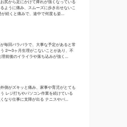
とお尻から足にかけて痺れが強くなっている
張るように痛み、スムーズに歩き出せないこ
勢が続くと痛みで、途中で何度も姿...
グが毎回バラバラで、大事な予定があると常
う 2〜3ヶ月生理がこないことがあり、不
生理前後のイライラや落ち込みが強く...
の外側がズキッと痛み、家事や育児がとても
う レジ打ちやパソコン作業を続けている
くなり仕事に支障が出る テニスやバ...