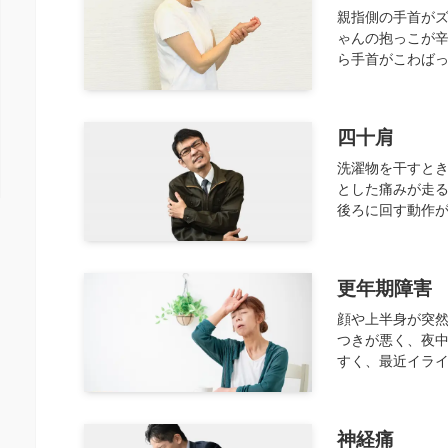
親指側の手首がズ
ゃんの抱っこが辛
ら手首がこわばっ
四十肩
洗濯物を干すと
とした痛みが走る
後ろに回す動作が
更年期障害
顔や上半身が突然
つきが悪く、夜中
すく、最近イライ
神経痛