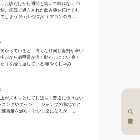
いた咳だけが何週間も続いて眠れない 市
ど飴、病院で処方された飲み薬を続けても、
てしまう 冷たい空気やエアコンの風...
み
に向かっていると、痛くなり同じ姿勢が辛い
中がから肩甲骨が痛く動かしにくい 良く
たりを繰り返している 咳やくしゃみ...
炎
し上がズキッとしてしばらく普通に歩けない
ンニングやダッシュ、ジャンプの着地でア
 練習量を減らすと少し楽になるが、...