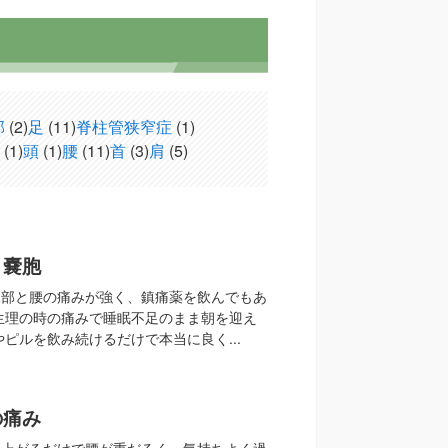
部
(2)
足
(11)
脊柱管狭窄症
(1)
(1)
頭
(1)
腰
(11)
首
(3)
肩
(5)
ト嚢胞
腹部と腰の痛みが強く、鎮痛薬を飲んでもあ
生理の時の痛みで睡眠不足のまま朝を迎え
やピルを飲み続けるだけで本当に良く...
の痛み
き上がるだけで腰が重だるく、気持ちよく過