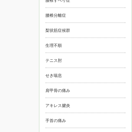
腰椎すべり症
腰椎分離症
梨状筋症候群
生理不順
テニス肘
せき喘息
肩甲骨の痛み
アキレス腱炎
手首の痛み