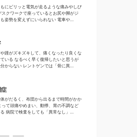
ももにビリッと電気が走るような痛みやしび
デスクワークで座っているとお尻や脚がジ
も姿勢を変えずにいられない 電車や...
害
膝や踵がズキズキして、痛くなったり良くな
ている なるべく早く復帰したいと思うが
分からない レントゲンでは「骨に異...
調症
ら体がだるく、布団から出るまで時間がかか
よって頭痛やめまい、動悸、胃の不調など
る 病院で検査をしても「異常なし」...